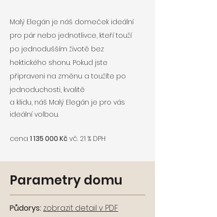
Malý Elegán je náš domeček ideální
pro pár nebo jednotlivce, kteří touží
po jednodušším životě bez
hektického shonu. Pokud jste
připraveni na změnu a toužíte po
jednoduchosti, kvalitě
a klidu, náš Malý Elegán je pro vás
ideální volbou.
cena
1 135 000
Kč
vč. 21 % DPH
Parametry domu
Půdorys:
zobrazit detail v PDF