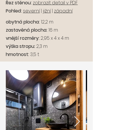
Řez stěnou:
zobrazit detail v PDF
Pohled:
severní
|
jižní
|
západní
obytná plocha:
12,2 m
zastavěná plocha:
16 m
vnější rozměry:
2,95 x 4 x 4 m
výška stropu:
2,3 m
hmotnost:
3,5 t