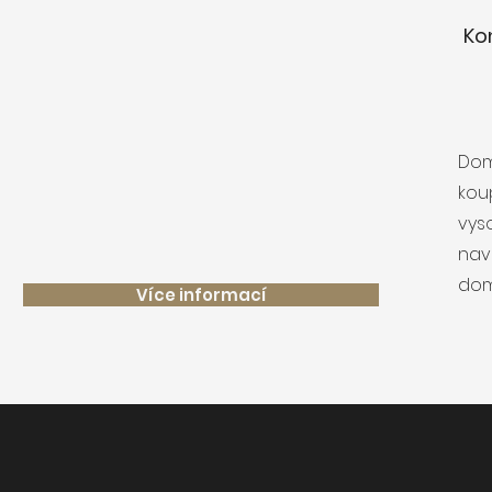
Ko
Dom
kou
vyso
nav
domu
Více informací