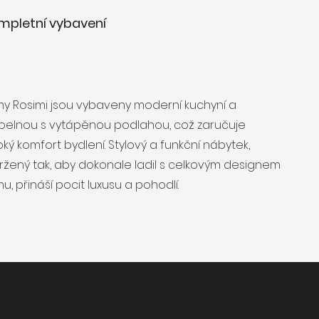
mpletní vybavení
y Rosimi jsou vybaveny moderní kuchyní a
pelnou s vytápěnou podlahou, což zaručuje
ký komfort bydlení. Stylový a funkční nábytek,
ržený tak, aby dokonale ladil s celkovým designem
, přináší pocit luxusu a pohodlí.