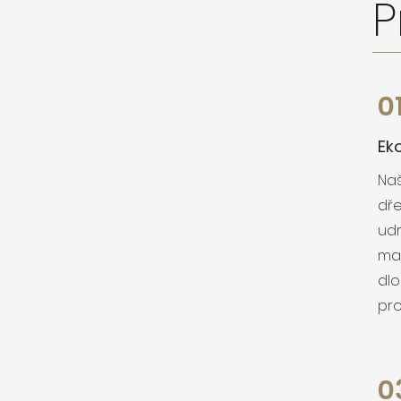
P
0
Ek
Na
dře
udr
mat
dlo
pro
0