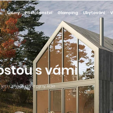
y
Sauny
Příslušenství
Glamping
Ubytování
V
rostou s vámi
 jen umístit do krajiny, kde