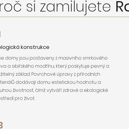
roč si zamilujete
R
1
ologická konstrukce
še domy jsou postaveny z masivního smrkového
va a sibiřského modřínu, který poskytuje pevný a
žitelný základ. Povrchové úpravy z přírodních
eriálů dodávají domu estetickou hodnotu a
uhou životnost, čímž vytváří zdravé a ekologické
středí pro život.
3