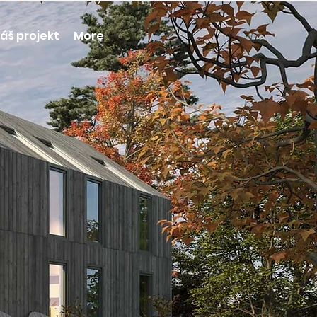
áš projekt
More