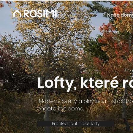
Naše dom
Lofty, které 
Moderní, světlý a plný klidu – stačí ho
chcete být doma.
Prohlédnout naše lofty