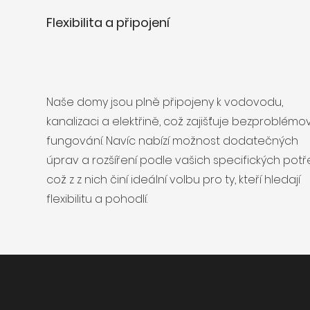
Flexibilita a připojení
Naše domy jsou plně připojeny k vodovodu,
kanalizaci a elektřině, což zajišťuje bezproblémo
fungování. Navíc nabízí možnost dodatečných
úprav a rozšíření podle vašich specifických potř
což z z nich činí ideální volbu pro ty, kteří hledají
flexibilitu a pohodlí.