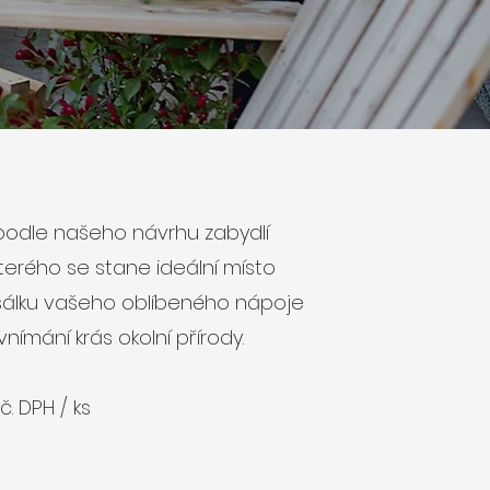
podle našeho návrhu zabydlí
kterého se stane ideální místo
šálku vašeho oblíbeného nápoje
ímání krás okolní přírody.
č. DPH / ks