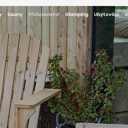
y
Sauny
Příslušenství
Glamping
Ubytování
V