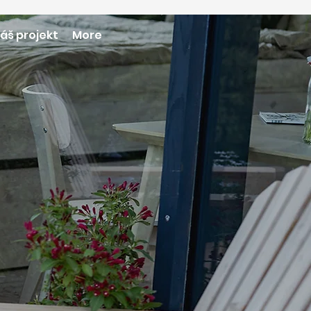
áš projekt
More