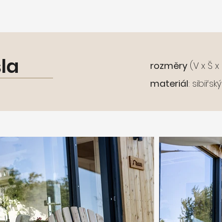
la
rozměry
(V x Š x
materiál
: sibiřs