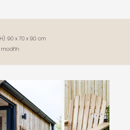
 H): 90 x 70 x 90 cm
ký modřín