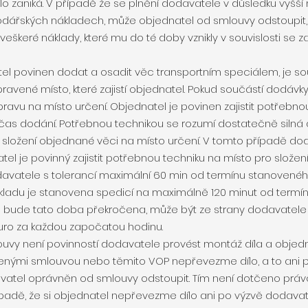
lo zaniká. V případě že se plnění dodavatele v důsledku vyšší
dářských nákladech, může objednatel od smlouvy odstoupit, 
veškeré náklady, které mu do té doby vznikly v souvislosti se 
atel povinen dodat a osadit věc transportním speciálem, je so
avené místo, které zajistí objednatel. Pokud součástí dodávky
pravu na místo určení. Objednatel je povinen zajistit potřebno
čas dodání. Potřebnou technikou se rozumí dostatečně silná
o složení objednané věci na místo určení. V tomto případě d
atel je povinný zajistit potřebnou techniku na místo pro slo
davatele s tolerancí maximální 60 min od termínu stanoven
kladu je stanovena spedicí na maximálně 120 minut od term
 bude tato doba překročena, může být ze strany dodavatel
Euro za každou započatou hodinu.
louvy není povinností dodavatele provést montáž díla a objedn
enými smlouvou nebo těmito VOP nepřevezme dílo, a to ani 
avatel oprávněn od smlouvy odstoupit. Tím není dotčeno prá
ípadě, že si objednatel nepřevezme dílo ani po výzvě dodavate