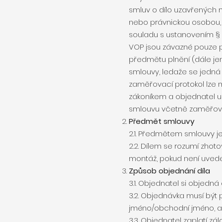
smluv o dílo uzavřených m
nebo právnickou osobou, k
souladu s ustanovením § 1
VOP jsou závazné pouze p
předmětu plnění (dále jen 
smlouvy, ledaže se jedná
zaměřovací protokol lze 
zákoníkem a objednatel u
smlouvu včetně zaměřova
Předmět smlouvy
2.1. Předmětem smlouvy je
2.2. Dílem se rozumí zhot
montáž, pokud není uveden
Způsob objednání díla
3.1. Objednatel si objedná
3.2. Objednávka musí být
jméno/obchodní jméno, adre
3.3. Objednatel zaplatí zá