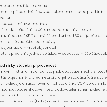
 zaplatit cenu řádně a včas.
ech: 50 % při objednání, 50 % po dokončení, ale před předáním.
evodem.
dní, pokud není uvedeno jinak.
ažuje den připsání na účet nebo zaplacení v hotovosti.
 smluvní pokuta 0,05 % denně. Při prodlení nad 30 dní je věc p
dnostranně započítat pohledávky.
 objednatelem hradí objednatel.
ednatel v prodlení s jednou splátkou — dodavatel může žádat 
 podmínky, stavební připravenost
i smluvními stranami dohodnuto jinak, dodavatel nechá zhotov
áž objednaného předmětu díla či jeho součásti (dále společn
 následujících ustanoveních tohoto článku VOP, pokud smlouv
hodnout pouze zhotovení věci dodavatelem a její následné d
bez dalších závazků dodavatele.
 věc v místě a čase (lhůtě) určeném ve smlouvě. O dodání vě