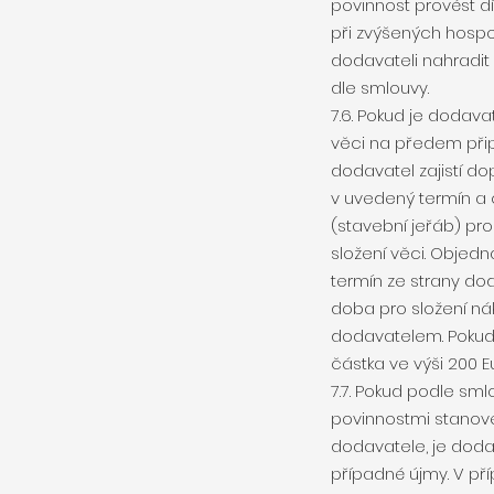
povinnost provést dí
při zvýšených hospo
dodavateli nahradit 
dle smlouvy.
7.6. Pokud je dodav
věci na předem připr
dodavatel zajistí do
v uvedený termín a 
(stavební jeřáb) pr
složení věci. Objedn
termín ze strany do
doba pro složení ná
dodavatelem. Pokud
částka ve výši 200 
7.7. Pokud podle sm
povinnostmi stanov
dodavatele, je dod
případné újmy. V př