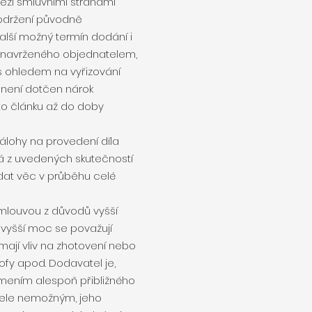
mezi smluvními stranami
dodržení původně
lší možný termín dodání i
ta navrženého objednatelem,
s ohledem na vyřizování
 není dotčen nárok
o článku až do doby
álohy na provedení díla
á z uvedených skutečností
dat věc v průběhu celé
mlouvou z důvodů vyšší
 vyšší moc se považují
mají vliv na zhotovení nebo
rofy apod. Dodavatel je,
ámením alespoň přibližného
tele nemožným, jeho