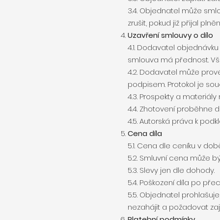
3.4. Objednatel může smlo
zrušit, pokud již přijal pln
Uzavření smlouvy o dílo
4.1. Dodavatel objednávku
smlouva má přednost. V
4.2. Dodavatel může prové
podpisem. Protokol je sou
4.3. Prospekty a materiály 
4.4. Zhotovení proběhne d
4.5. Autorská práva k podk
Cena díla
5.1. Cena dle ceníku v do
5.2. Smluvní cena může bý
5.3. Slevy jen dle dohody.
5.4. Poškození díla po př
5.5. Objednatel prohlašuj
nezahájit a požadovat zaj
Platební podmínky