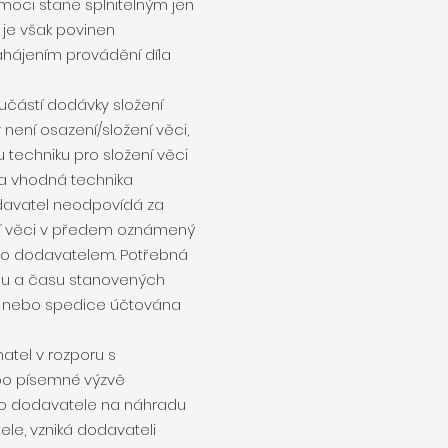
 moci stane splnitelným jen
je však povinen
zahájením provádění díla
učástí dodávky složení
 není osazení/složení věci,
u techniku pro složení věci
 a vhodná technika
odavatel neodpovídá za
žení věci v předem oznámený
ého dodavatelem. Potřebná
ínu a času stanovených
e nebo spedice účtována
atel v rozporu s
po písemné výzvě
vo dodavatele na náhradu
le, vzniká dodavateli