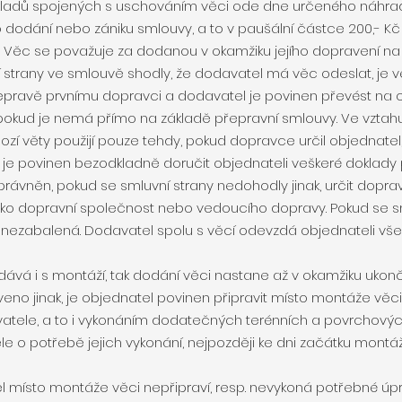
kladů spojených s uschováním věci ode dne určeného náhrad
dodání nebo zániku smlouvy, a to v paušální částce 200,- Kč
 Věc se považuje za dodanou v okamžiku jejího dopravení na 
ní strany ve smlouvě shodly, že dodavatel má věc odeslat, j
epravě prvnímu dopravci a dodavatel je povinen převést na 
pokud je nemá přímo na základě přepravní smlouvy. Ve vztahu 
ozí věty použijí pouze tehdy, pokud dopravce určil objednate
 je povinen bezodkladně doručit objednateli veškeré doklady
právněn, pokud se smluvní strany nedohodly jinak, určit dopra
jako dopravní společnost nebo vedoucího dopravy. Pokud se 
a nezabalená. Dodavatel spolu s věcí odevzdá objednateli všec
odává i s montáží, tak dodání věci nastane až v okamžiku uko
eno jinak, je objednatel povinen připravit místo montáže vě
atele, a to i vykonáním dodatečných terénních a povrchový
 o potřebě jejich vykonání, nejpozději ke dni začátku mont
tel místo montáže věci nepřipraví, resp. nevykoná potřebné ú