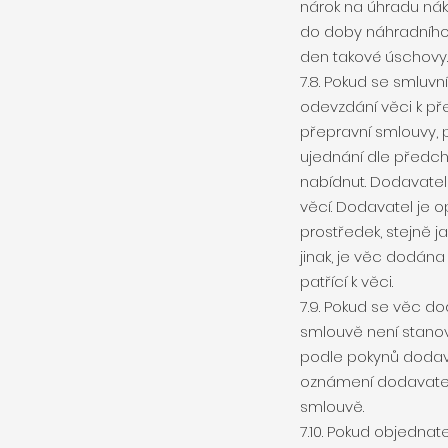
nárok na úhradu ná
do doby náhradního 
den takové úschovy.
7.8. Pokud se smluv
odevzdání věci k př
přepravní smlouvy, 
ujednání dle předch
nabídnut. Dodavatel
věcí. Dodavatel je o
prostředek, stejně 
jinak, je věc dodán
patřící k věci.
7.9. Pokud se věc d
smlouvě není stanov
podle pokynů dodav
oznámení dodavatele
smlouvě.
7.10. Pokud objedna