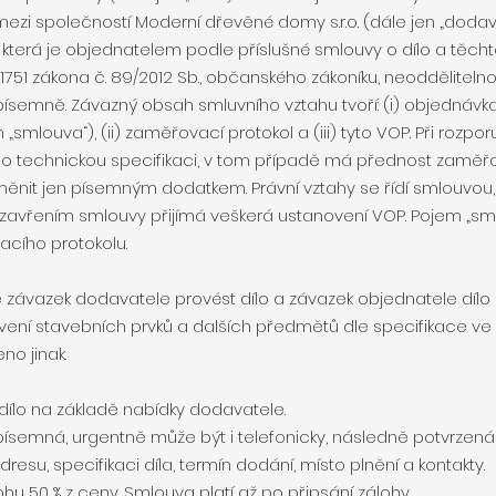
ezi společností Moderní dřevěné domy s.r.o. (dále jen „dodav
terá je objednatelem podle příslušné smlouvy o dílo a těchto
751 zákona č. 89/2012 Sb., občanského zákoníku, neoddělitel
ísemně. Závazný obsah smluvního vztahu tvoří: (i) objednávka
„smlouva“), (ii) zaměřovací protokol a (iii) tyto VOP. Při rozp
 o technickou specifikaci, v tom případě má přednost zaměřov
měnit jen písemným dodatkem. Právní vztahy se řídí smlouvo
zavřením smlouvy přijímá veškerá ustanovení VOP. Pojem „s
cího protokolu.
 závazek dodavatele provést dílo a závazek objednatele dílo p
ovení stavebních prvků a dalších předmětů dle specifikace ve 
o jinak.
 dílo na základě nabídky dodavatele.
 písemná, urgentně může být i telefonicky, následně potvrzen
su, specifikaci díla, termín dodání, místo plnění a kontakty.
lohu 50 % z ceny. Smlouva platí až po připsání zálohy.