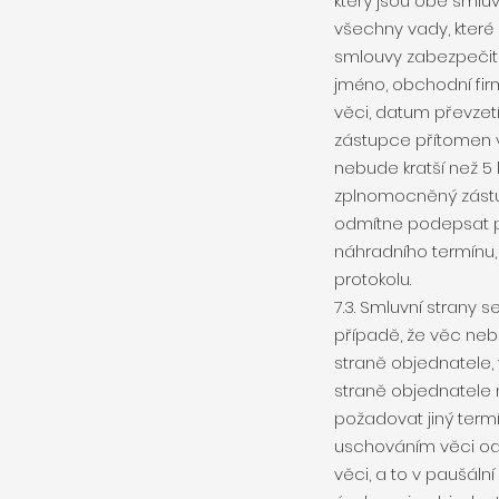
který jsou obě smlu
všechny vady, které
smlouvy zabezpečit o
jméno, obchodní fir
věci, datum převzet
zástupce přítomen v
nebude kratší než 5 
zplnomocněný zástu
odmítne podepsat př
náhradního termínu
protokolu.
7.3. Smluvní strany
případě, že věc ne
straně objednatele,
straně objednatele
požadovat jiný term
uschováním věci od
věci, a to v paušál