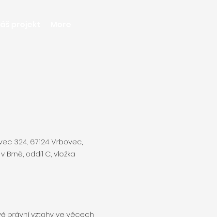
áš projekt
More
vec 324, 67124 Vrbovec,
 Brně, oddíl C, vložka
vé právní vztahy ve věcech