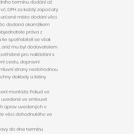
ního termínu dodání až
 vč. DPH za každý započatý
určené místo dodání věci.
e věc dodaná okamžikem
objednatele práva z
ke spotřebiteli se však
l, aniž mu byl dodavatelem
 potřebné pro nakládání s
vní cestu, dopravní
smluvní strany nedohodnou
hny doklady a listiny
nčení montáže. Pokud ve
ci uvedené ve smlouvě
ch úprav uvedených v
áže věci dohodnutého ve
pravy do dne termínu