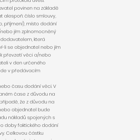
cím protokolu uvést
avatel povinen na základě
t alespoň: číslo smlouvy,
, příjmení), místo dodání
 a/nebo jím zplnomocněný
 dodavatelem, která
í-li se objednatel nebo jím
 převzetí věci a/nebo
teli v den určeného
vede v předávacím
nebo času dodání věci. V
naném čase z důvodu na
 případě, že z důvodu na
nebo objednatel bude
radu nákladů spojených s
o doby faktického dodání
vy. Celkovou částku