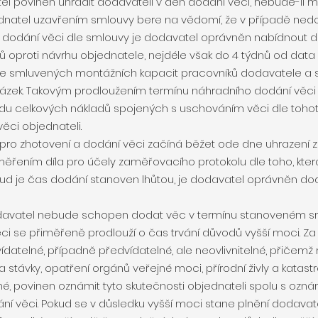
el povinen uhradit dodavateli v den dodání věci, nebude-li 
ednatel uzavřením smlouvy bere na vědomí, že v případě ne
dodání věci dle smlouvy je dodavatel oprávněn nabídnout da
ýdnů oproti návrhu objednatele, nejdéle však do 4 týdnů od da
ve smluvených montážních kapacit pracovníků dodavatele a 
ázek. Takovým prodloužením termínu náhradního dodání věci
du celkových nákladů spojených s uschováním věci dle tohot
ěci objednateli.
ý pro zhotovení a dodání věci začíná běžet ode dne uhrazení z
řením díla pro účely zaměřovacího protokolu dle toho, kter
kud je čas dodání stanoven lhůtou, je dodavatel oprávněn do
dodavatel nebude schopen dodat věc v termínu stanoveném s
ci se přiměřeně prodlouží o čas trvání důvodů vyšší moci. Za
datelné, případně předvídatelné, ale neovlivnitelné, přičemž 
 stávky, opatření orgánů veřejné moci, přírodní živly a katast
, povinen oznámit tyto skutečnosti objednateli spolu s ozn
í věci. Pokud se v důsledku vyšší moci stane plnění dodava