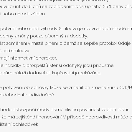
uvu zrušit do 5 dnů se zaplacením odstupného 25 % ceny díla. 
ění nebo uhradil zálohu.
 potvrdí nebo sdělí výhrady. Smlouva je uzavřena při shodě str
šechny změny pouze písemnými dodatky.
st zaměření v místě plnění, o čemž se sepíše protokol. Údaje
částí smlouvy.
mají informativní charakter.
le nabídky a prospektů. Menší odchylky jsou přípustné.
ladům náleží dodavateli, kopírování je zakázáno.
bě potvrzení objednávky. Může se změnit při změně kurzu CZK/E
t dohodnuta individuálně.
echodu nebezpečí škody nemá vliv na povinnost zaplatit cenu.
e, že má zajištěné financování. V případě nepravdivosti může d
ištění pohledávek.