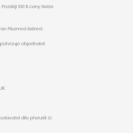
Později 100 % ceny. Nelze
an. Písemná listinná
 potvrzuje objednatel
UR.
odavatel dílo přerušit či