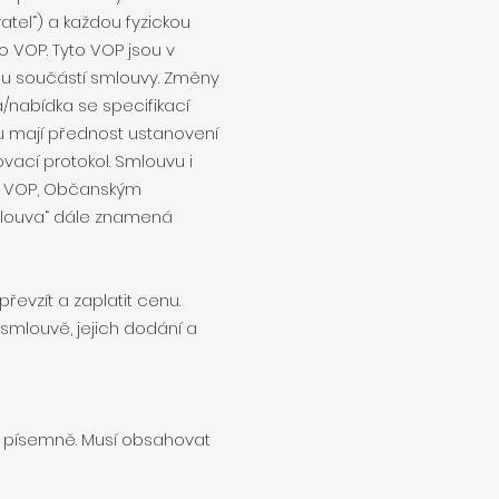
atel“) a každou fyzickou
 VOP. Tyto VOP jsou v
nou součástí smlouvy. Změny
/nabídka se specifikací
oru mají přednost ustanovení
ací protokol. Smlouvu i
u, VOP, Občanským
mlouva“ dále znamená
řevzít a zaplatit cenu.
smlouvě, jejich dodání a
á písemně. Musí obsahovat