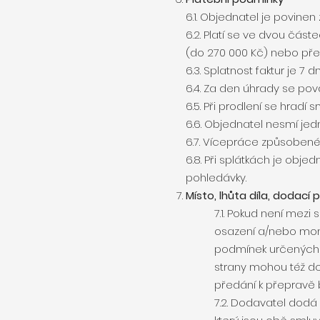
6.1. Objednatel je povinen
6.2. Platí se ve dvou část
(do 270 000 Kč) nebo př
6.3. Splatnost faktur je 7 
6.4. Za den úhrady se pov
6.5. Při prodlení se hradí
6.6. Objednatel nesmí je
6.7. Vícepráce způsobené
6.8. Při splátkách je obj
pohledávky.
Místo, lhůta díla, dodací
7.1. Pokud není mez
osazení a/nebo mont
podmínek určených v
strany mohou též do
předání k přepravě 
7.2. Dodavatel dodá