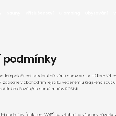
y
Sauny
Příslušenství
Glamping
Ubytování
V
 podmínky
ní společnosti Moderní dřevěné domy s.r.o. se sídlem Vrbo
407, zapsané v obchodním rejstříku vedeném u Krajského soudu v
mobilních dřevěných domů značky ROSIMI.
dní podmínky (dále jen „VOP“) se vztahují na všechny závazko