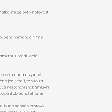
 Platba může být v hotovosti
ostoupena vymáhací firmě.
okamžitou úhradu celé
it a dále dodá a vykoná
ě jen „věc“), to vše za
a nestanoví jinak. Smluvní
odání objednateli či jen
ci bude sepsán protokol,