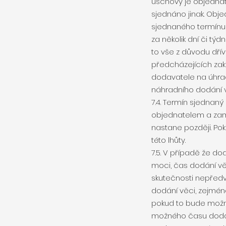
úschovy je objednat
sjednáno jinak. Obj
sjednaného termínu 
za několik dní či t
to vše z důvodu dří
předcházejících zak
dodavatele na úhra
náhradního dodání v
7.4. Termín sjednan
objednatelem a zamě
nastane později. Po
této lhůty.
7.5. V případě že 
moci, čas dodání vě
skutečnosti nepředví
dodání věci, zejména
pokud to bude možné
možného času dodán