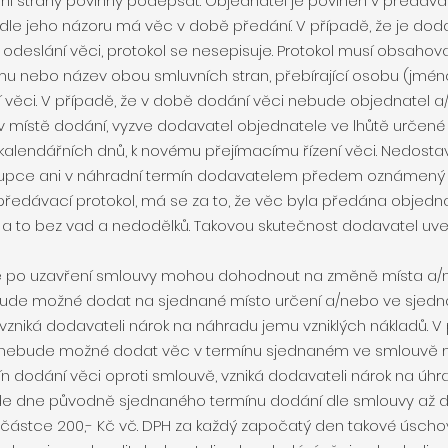
vní strany povinny podepsat. Objednatel je povinen v předáva
 dle jeho názoru má věc v době předání. V případě, že je dod
deslání věci, protokol se nesepisuje. Protokol musí obsahova
mu nebo název obou smluvních stran, přebírající osobu (jméno
í věci. V případě, že v době dodání věci nebude objednatel
 místě dodání, vyzve dodavatel objednatele ve lhůtě určené
kalendářních dnů, k novému přejímacímu řízení věci. Nedostav
pce ani v náhradní termín dodavatelem předem oznámený k
edávací protokol, má se za to, že věc byla předána objedna
, a to bez vad a nedodělků. Takovou skutečnost dodavatel u
 se po uzavření smlouvy mohou dohodnout na změně místa a/
bude možné dodat na sjednané místo určení a/nebo ve sjed
 vzniká dodavateli nárok na náhradu jemu vzniklých nákladů. V
 nebude možné dodat věc v termínu sjednaném ve smlouvě 
ín dodání věci oproti smlouvě, vzniká dodavateli nárok na úh
e dne původně sjednaného termínu dodání dle smlouvy až d
ní částce 200,- Kč vč. DPH za každý započatý den takové úscho